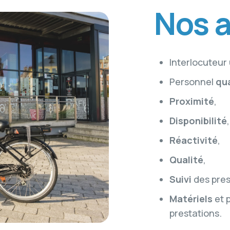
Nos 
Interlocuteur
Personnel
qua
Proximité
,
Disponibilité
,
Réactivité
,
Qualité
,
Suivi
des pres
Matériels
et 
prestations.