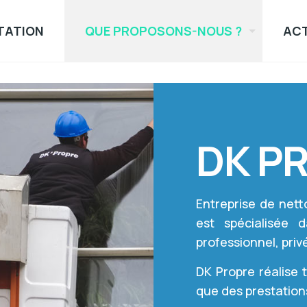
TATION
QUE PROPOSONS-NOUS ?
ACT
DK P
Entreprise de net
est spécialisée 
professionnel, privé
DK Propre réalise 
que des prestations