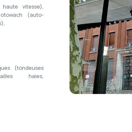
 haute vitesse),
 rotowach (auto-
s),
iques (tondeuses
ailles haies,